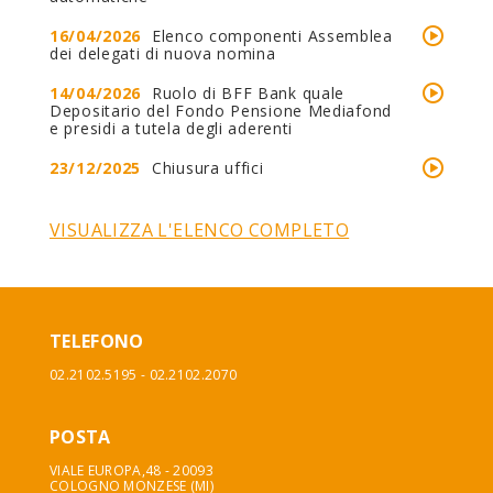
16/04/2026
Elenco componenti Assemblea
dei delegati di nuova nomina
14/04/2026
Ruolo di BFF Bank quale
Depositario del Fondo Pensione Mediafond
e presidi a tutela degli aderenti
23/12/2025
Chiusura uffici
VISUALIZZA L'ELENCO COMPLETO
TELEFONO
02.2102.5195 - 02.2102.2070
POSTA
VIALE EUROPA,48 - 20093
COLOGNO MONZESE (MI)