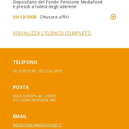
Depositario del Fondo Pensione Mediafond
e presidi a tutela degli aderenti
23/12/2025
Chiusura uffici
VISUALIZZA L'ELENCO COMPLETO
TELEFONO
02.2102.5195 - 02.2102.2070
POSTA
VIALE EUROPA,48 - 20093
COLOGNO MONZESE (MI)
EMAIL
MEDIAFOND@MEDIAFOND.IT