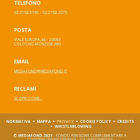
TELEFONO
02.2102.5195 - 02.2102.2070
POSTA
VIALE EUROPA,48 - 20093
COLOGNO MONZESE (MI)
EMAIL
MEDIAFOND@MEDIAFOND.IT
RECLAMI
SCOPRI COME...
NORMATIVA
MAPPA
PRIVACY
COOKIE POLICY
CREDITS
WHISTLEBLOWING
© MEDIAFOND 2021
- FONDO PENSIONE COMPLEMENTARE A
CONTRIBUZIONE DEFINITA - C.F. 94577960159